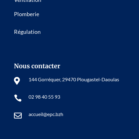
Plomberie
Régulation
Nous contacter
144 Gorréquer, 29470 Plougastel-Daoulas

02 98 40 55 93

accueil@epc.bzh
