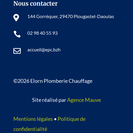
Nous contacter
144 Gorréquer, 29470 Plougastel-Daoulas

02 98 40 55 93

accueil@epc.bzh

©2026 Elorn Plomberie Chauffage
Site réalisé par
Agence Mauve
Mentions légales
•
Politique de
confidentialité