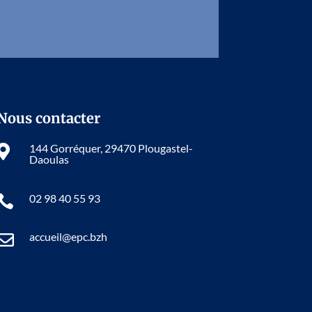
Nous contacter
144 Gorréquer, 29470 Plougastel-

Daoulas
02 98 40 55 93

accueil@epc.bzh
