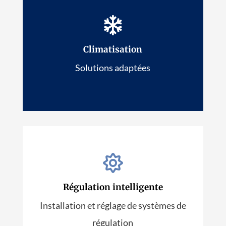
Plomberie

EN SAVOIR PLUS
Climatisation
Solutions adaptées


Climatisation
Régulation intelligente
Installation et réglage de systèmes de
EN SAVOIR PLUS
régulation