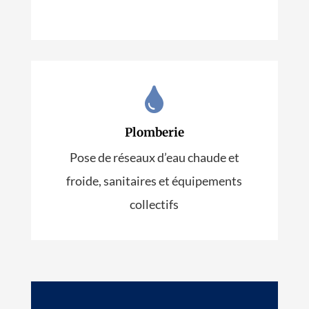


Plomberie
Chauffage
Pose de réseaux d’eau chaude et
EN SAVOIR PLUS
froide, sanitaires et équipements
collectifs
