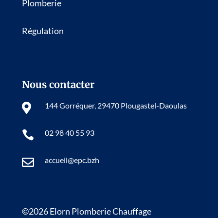
Plomberie
Régulation
Nous contacter
144 Gorréquer, 29470 Plougastel-Daoulas

02 98 40 55 93

accueil@epc.bzh

©2026 Elorn Plomberie Chauffage