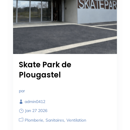
Skate Park de
Plougastel
par
admin0412
Jan 27 2026
Plomberie
Sanitaires
Ventilation